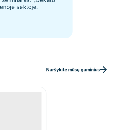
s seminaras: „Dekalb“ –
ienoje sėkloje.
Naršykite mūsų gaminius