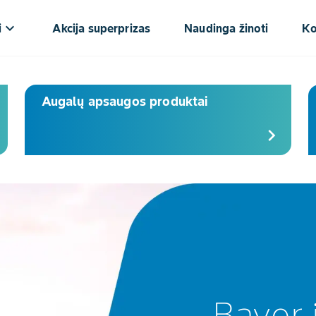
keyboard_arrow_down
i
Akcija superprizas
Naudinga žinoti
Ko
Augalų apsaugos produktai
chevron_right
Bayer