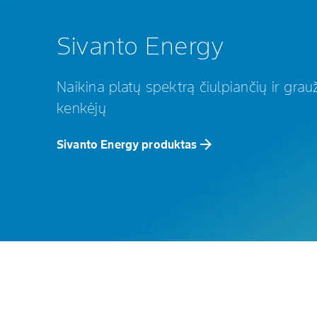
Sivanto Energy
Naikina platų spektrą čiulpiančių ir grau
kenkėjų
arrow_forward
Sivanto Energy produktas