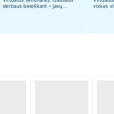
Virtualus seminaras: Gausaus
Virtualu
derliaus beieškant – javų
viskas v
fungicidai ir jų programos