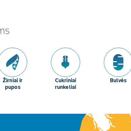
ams
Žirniai ir
Cukriniai
Bulvės
pupos
runkeliai