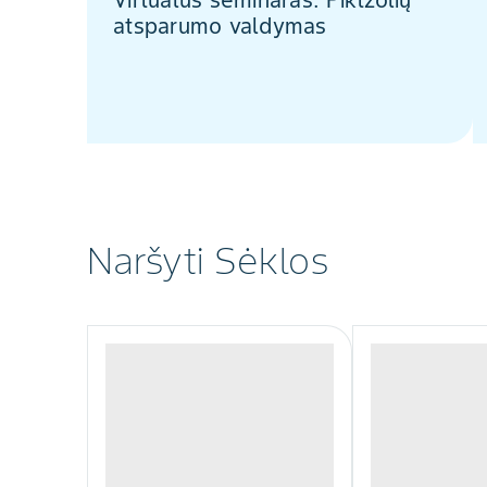
Virtualus seminaras: Piktžolių
atsparumo valdymas
Naršyti Sėklos