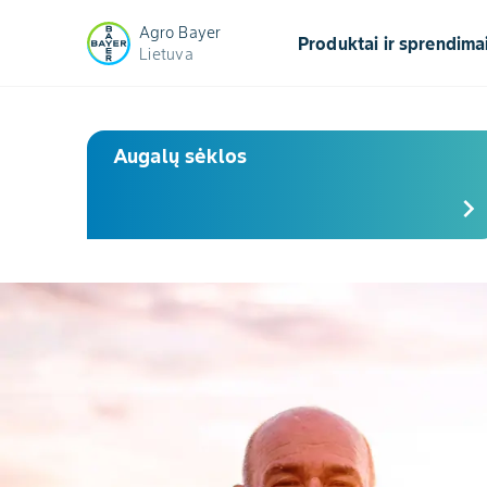
Agro Bayer
Produktai ir sprendima
Lietuva
Pradinis
Augalų sėklos
chevron_right
Slide 1 of 3