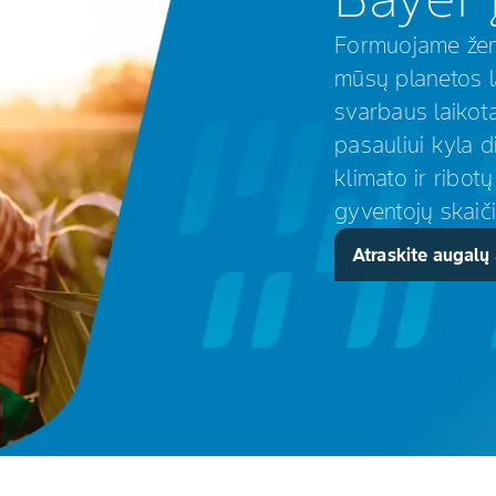
Formuojame žemė
mūsų planetos l
svarbaus laikot
pasauliui kyla d
klimato ir ribot
gyventojų skaič
dalis sprendimo
Atraskite augal