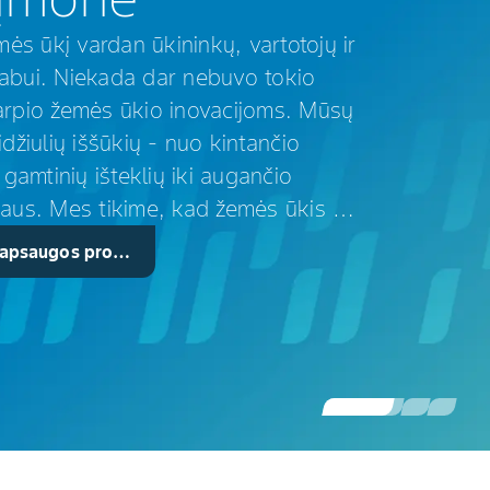
s ūkį vardan ūkininkų, vartotojų ir
abui. Niekada dar nebuvo tokio
arpio žemės ūkio inovacijoms. Mūsų
idžiulių iššūkių - nuo kintančio
ų gamtinių išteklių iki augančio
iaus. Mes tikime, kad žemės ūkis yra
.
ų apsaugos produktus