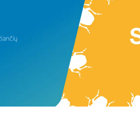
žiančių