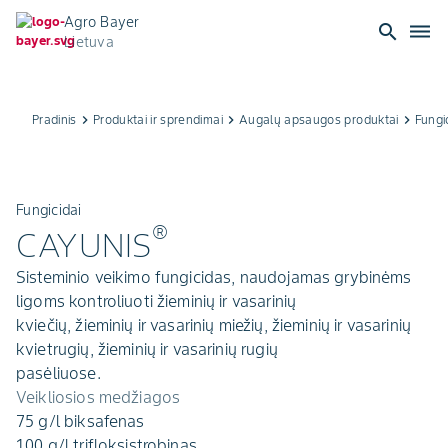
Agro Bayer
search
dehaze
Lietuva
Pradinis
keyboard_arrow_right
Produktai ir sprendimai
keyboard_arrow_right
Augalų apsaugos produktai
keyboard_arrow_right
Fungi
Fungicidai
®
CAYUNIS
Sisteminio veikimo fungicidas, naudojamas grybinėms
ligoms kontroliuoti žieminių ir vasarinių
kviečių, žieminių ir vasarinių miežių, žieminių ir vasarinių
kvietrugių, žieminių ir vasarinių rugių
pasėliuose.
Veikliosios medžiagos
75 g/l biksafenas
100 g/l trifloksistrobinas