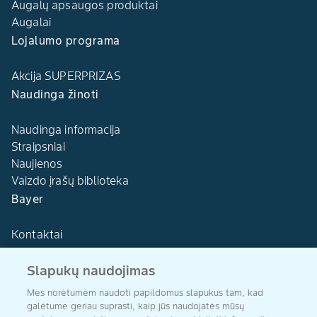
Augalų apsaugos produktai
Augalai
Lojalumo programa
Akcija SUPERPRIZAS
Naudinga žinoti
Naudinga informacija
Straipsniai
Naujienos
Vaizdo įrašų biblioteka
Bayer
Kontaktai
Slapukų naudojimas
Mes norėtumėm naudoti papildomus slapukus tam, kad
galėtume geriau suprasti, kaip jūs naudojatės mūsų
Agro Bayer