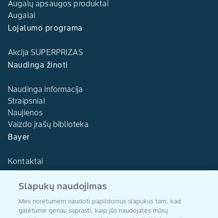
Augalų apsaugos produktai
Augalai
Lojalumo programa
Akcija SUPERPRIZAS
Naudinga žinoti
Naudinga informacija
Straipsniai
Naujienos
Vaizdo įrašų biblioteka
Bayer
Kontaktai
Slapukų naudojimas
Mes norėtumėm naudoti papildomus slapukus tam, kad
galėtume geriau suprasti, kaip jūs naudojatės mūsų
Agro Bayer