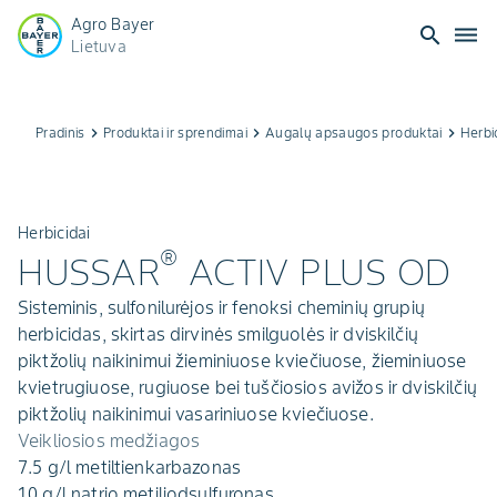
Agro Bayer
search
dehaze
Lietuva
Pradinis
keyboard_arrow_right
Produktai ir sprendimai
keyboard_arrow_right
Augalų apsaugos produktai
keyboard_arrow_right
Herbi
Herbicidai
®
HUSSAR
ACTIV PLUS OD
Sisteminis, sulfonilurėjos ir fenoksi cheminių grupių
herbicidas, skirtas dirvinės smilguolės ir dviskilčių
piktžolių naikinimui žieminiuose kviečiuose, žieminiuose
kvietrugiuose, rugiuose bei tuščiosios avižos ir dviskilčių
piktžolių naikinimui vasariniuose kviečiuose.
Veikliosios medžiagos
7.5 g/l metiltienkarbazonas
10 g/l natrio metiljodsulfuronas