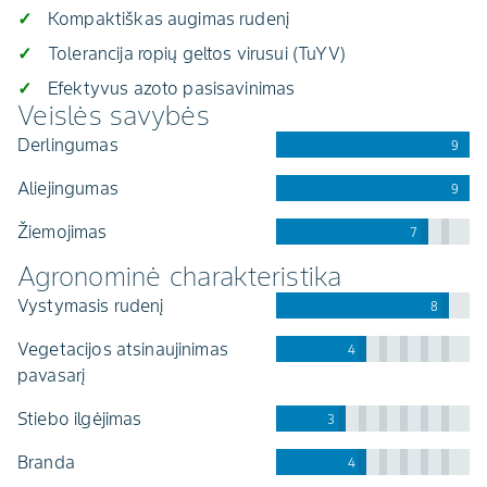
Kompaktiškas augimas rudenį
Tolerancija ropių geltos virusui (TuYV)
Efektyvus azoto pasisavinimas
Veislės savybės
derlingumas
9
aliejingumas
9
žiemojimas
7
Agronominė charakteristika
vystymasis rudenį
8
vegetacijos atsinaujinimas
4
pavasarį
stiebo ilgėjimas
3
branda
4