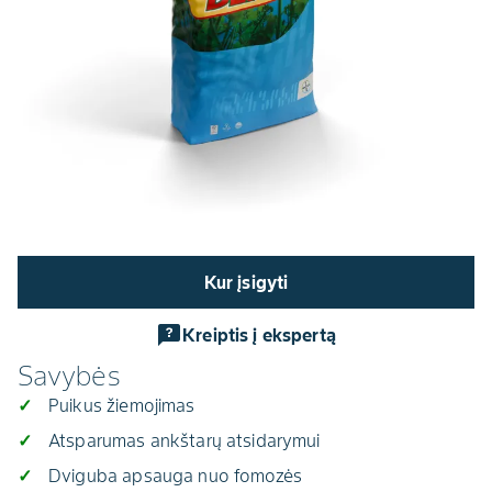
Kur įsigyti
Kreiptis į ekspertą
Savybės
Puikus žiemojimas
Atsparumas ankštarų atsidarymui
Dviguba apsauga nuo fomozės