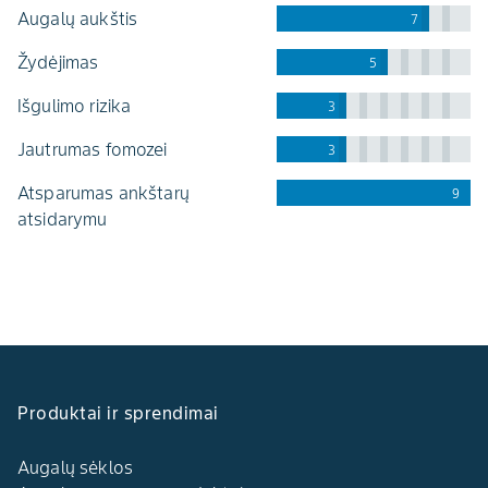
augalų aukštis
7
žydėjimas
5
išgulimo rizika
3
jautrumas fomozei
3
atsparumas ankštarų
9
atsidarymu
Produktai ir sprendimai
Augalų sėklos