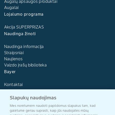
Augalų apsaugos produktai
Augalai
Lojalumo programa
Akcija SUPERPRIZAS
Naudinga žinoti
Naudinga informacija
Straipsniai
Naujienos
Vaizdo įrašų biblioteka
Bayer
Kontaktai
Slapukų naudojimas
Mes norėtumėm naudoti papildomus slapukus tam, kad
galėtume geriau suprasti, kaip jūs naudojatės mūsų
Agro Bayer