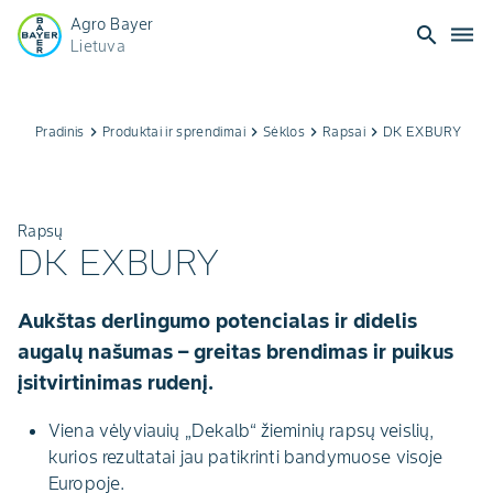
Agro Bayer
search
dehaze
Lietuva
Pradinis
keyboard_arrow_right
Produktai ir sprendimai
keyboard_arrow_right
Sėklos
keyboard_arrow_right
Rapsai
keyboard_arrow_right
DK EXBURY
Rapsų
DK EXBURY
Aukštas derlingumo potencialas ir didelis
augalų našumas – greitas brendimas ir puikus
įsitvirtinimas rudenį.
Viena vėlyviauių „Dekalb“ žieminių rapsų veislių,
kurios rezultatai jau patikrinti bandymuose visoje
Europoje.