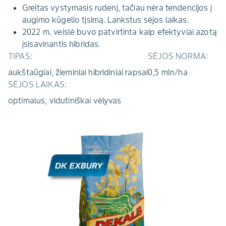
Greitas vystymasis rudenį, tačiau nėra tendencijos į
augimo kūgelio tįsimą. Lankstus sėjos laikas.
2022 m. veislė buvo patvirtinta kaip efektyviai azotą
įsisavinantis hibridas.
TIPAS:
SĖJOS NORMA:
aukštaūgiai, žieminiai hibridiniai rapsai
0,5 mln/ha
SĖJOS LAIKAS:
optimalus, vidutiniškai vėlyvas