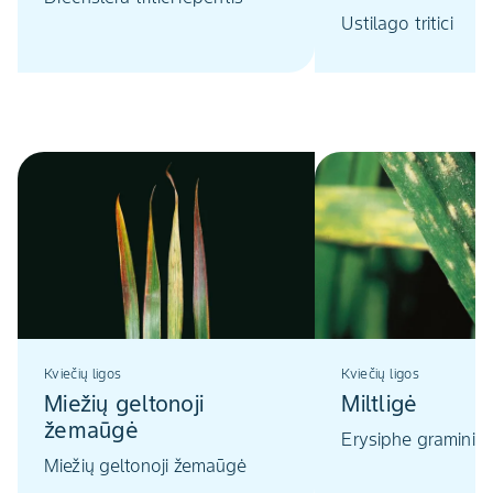
Ustilago tritici
Kviečių ligos
Kviečių ligos
Miežių geltonoji
Miltligė
žemaūgė
Erysiphe graminis
Miežių geltonoji žemaūgė