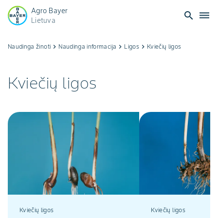
Agro Bayer
search
dehaze
Lietuva
Naudinga žinoti
keyboard_arrow_right
Naudinga informacija
keyboard_arrow_right
Ligos
keyboard_arrow_right
Kviečių ligos
Kviečių ligos
Kviečių ligos
Kviečių ligos