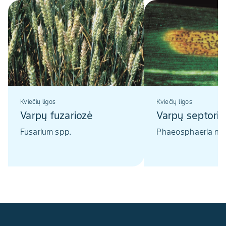
Kviečių ligos
Kviečių ligos
Varpų fuzariozė
Varpų septorio
Fusarium spp.
Phaeosphaeria n