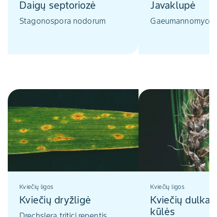
Daigų septoriozė
Javaklupė
Stagonospora nodorum
Gaeumannomyces 
Kviečių ligos
Kviečių ligos
Kviečių dryžligė
Kviečių dulkan
kūlės
Drechslera tritici repentis