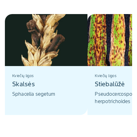
Kviečių ligos
Kviečių ligos
Skalsės
Stiebalūžė
Sphacelia segetum
Pseudocercospore
herpotrichoides