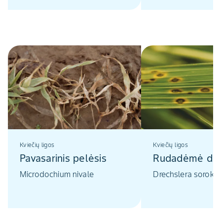
Kviečių ligos
Kviečių ligos
Pavasarinis pelėsis
Rudadėmė dry
Microdochium nivale
Drechslera sorokin