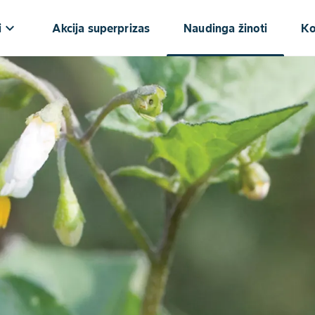
keyboard_arrow_down
i
Akcija superprizas
Naudinga žinoti
Ko