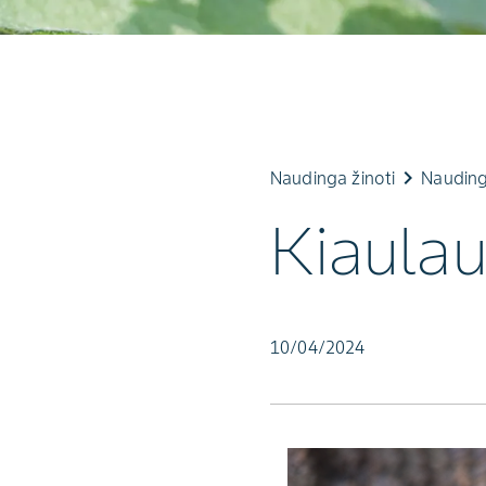
keyboard_arrow_right
Naudinga žinoti
Nauding
Kiaulau
10/04/2024