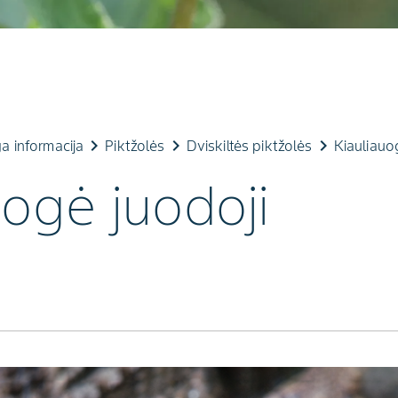
keyboard_arrow_right
keyboard_arrow_right
keyboard_arrow_right
a informacija
Piktžolės
Dviskiltės piktžolės
Kiauliauog
ogė juodoji