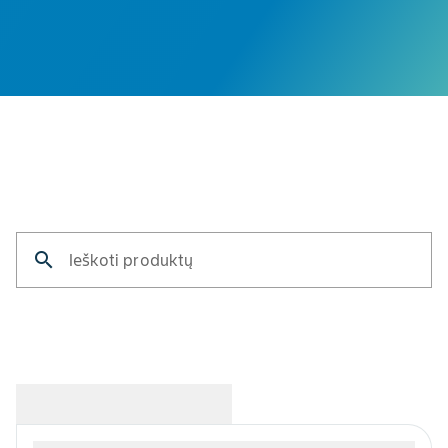
search
Ieškoti produktų