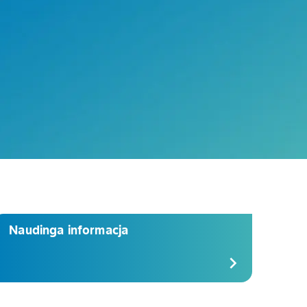
Naudinga informacja
chevron_right