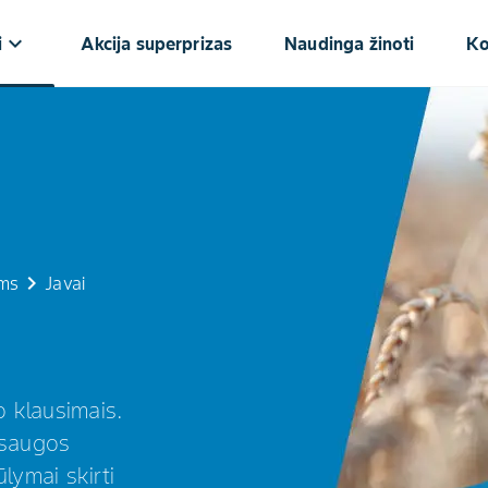
keyboard_arrow_down
i
Akcija superprizas
Naudinga žinoti
Ko
keyboard_arrow_right
ams
Javai
 klausimais.
psaugos
lymai skirti