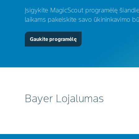
Įsigykite MagicScout programėlę šiandie
laikams pakeiskite savo ūkininkavimo b
Gaukite programėlę
Bayer Lojalumas