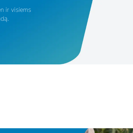
n ir visiems
ūdą.