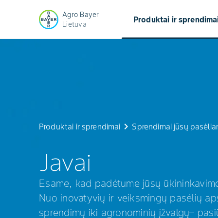
Agro Bayer
Produktai ir sprendima
Lietuva
Javai
keyboard_arrow_right
Produktai ir sprendimai
Sprendimai jūsų pasėli
Javai
Esame, kad padėtume jūsų ūkininkavimo
Nuo inovatyvių ir veiksmingų pasėlių a
sprendimų iki agronominių įžvalgų– pasiū