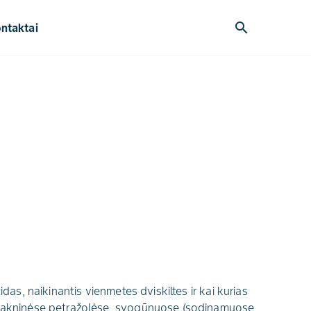
search
ntaktai
idas, naikinantis vienmetes dviskiltes ir kai kurias
, šakninėse petražolėse, svogūnuose (sodinamuose