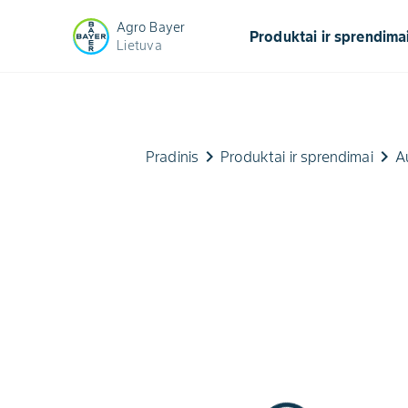
Agro Bayer
Produktai ir sprendima
Lietuva
keyboard_arrow_right
keyboard_arrow_right
Pradinis
Produktai ir sprendimai
A