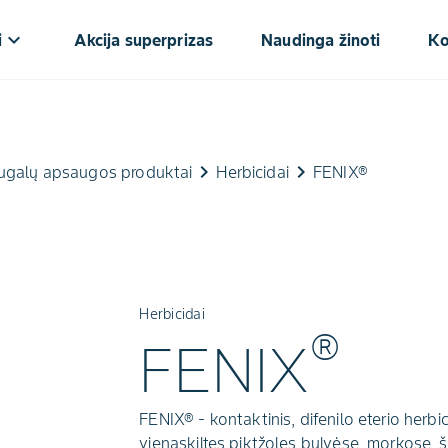
keyboard_arrow_down
i
Akcija superprizas
Naudinga žinoti
Ko
keyboard_arrow_right
keyboard_arrow_right
ugalų apsaugos produktai
Herbicidai
FENIX®
Herbicidai
®
FENIX
FENIX® - kontaktinis, difenilo eterio herbic
vienaskiltes piktžoles bulvėse, morkose