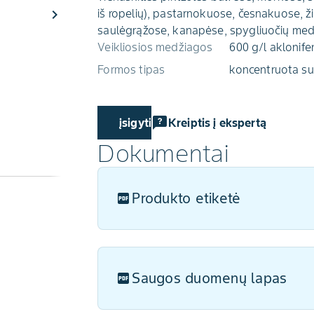
chevron_right
iš ropelių), pastarnokuose, česnakuose, 
saulėgrąžose, kanapėse, spygliuočių med
Veikliosios medžiagos
600 g/l aklonife
Formos tipas
koncentruota su
Kur įsigyti
Kreiptis į ekspertą
Dokumentai
Produkto etiketė
Saugos duomenų lapas