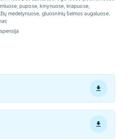
žirniuose, pupose, kmynuose, krapuose,
žių medelynuose, gluosninių šeimos augaluose.
nas
spensija