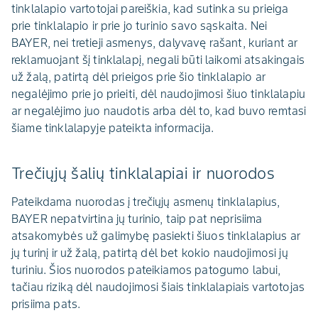
tinklalapio vartotojai pareiškia, kad sutinka su prieiga
prie tinklalapio ir prie jo turinio savo sąskaita. Nei
BAYER, nei tretieji asmenys, dalyvavę rašant, kuriant ar
reklamuojant šį tinklalapį, negali būti laikomi atsakingais
už žalą, patirtą dėl prieigos prie šio tinklalapio ar
negalėjimo prie jo prieiti, dėl naudojimosi šiuo tinklalapiu
ar negalėjimo juo naudotis arba dėl to, kad buvo remtasi
šiame tinklalapyje pateikta informacija.
Trečiųjų šalių tinklalapiai ir nuorodos
Pateikdama nuorodas į trečiųjų asmenų tinklalapius,
BAYER nepatvirtina jų turinio, taip pat neprisiima
atsakomybės už galimybę pasiekti šiuos tinklalapius ar
jų turinį ir už žalą, patirtą dėl bet kokio naudojimosi jų
turiniu. Šios nuorodos pateikiamos patogumo labui,
tačiau riziką dėl naudojimosi šiais tinklalapiais vartotojas
prisiima pats.