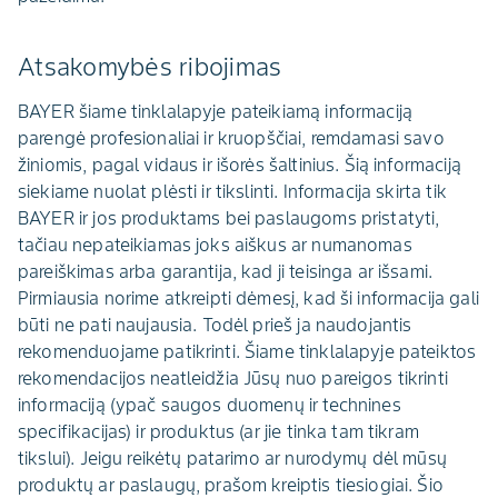
Atsakomybės ribojimas
BAYER šiame tinklalapyje pateikiamą informaciją
parengė profesionaliai ir kruopščiai, remdamasi savo
žiniomis, pagal vidaus ir išorės šaltinius. Šią informaciją
siekiame nuolat plėsti ir tikslinti. Informacija skirta tik
BAYER ir jos produktams bei paslaugoms pristatyti,
tačiau nepateikiamas joks aiškus ar numanomas
pareiškimas arba garantija, kad ji teisinga ar išsami.
Pirmiausia norime atkreipti dėmesį, kad ši informacija gali
būti ne pati naujausia. Todėl prieš ja naudojantis
rekomenduojame patikrinti. Šiame tinklalapyje pateiktos
rekomendacijos neatleidžia Jūsų nuo pareigos tikrinti
informaciją (ypač saugos duomenų ir technines
specifikacijas) ir produktus (ar jie tinka tam tikram
tikslui). Jeigu reikėtų patarimo ar nurodymų dėl mūsų
produktų ar paslaugų, prašom kreiptis tiesiogiai. Šio