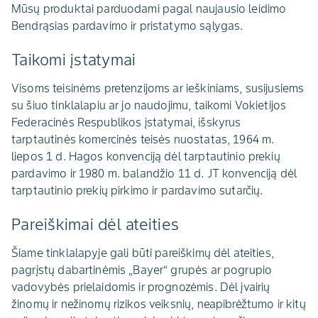
Mūsų produktai parduodami pagal naujausio leidimo
Bendrąsias pardavimo ir pristatymo sąlygas.
Taikomi įstatymai
Visoms teisinėms pretenzijoms ar ieškiniams, susijusiems
su šiuo tinklalapiu ar jo naudojimu, taikomi Vokietijos
Federacinės Respublikos įstatymai, išskyrus
tarptautinės komercinės teisės nuostatas, 1964 m.
liepos 1 d. Hagos konvenciją dėl tarptautinio prekių
pardavimo ir 1980 m. balandžio 11 d. JT konvenciją dėl
tarptautinio prekių pirkimo ir pardavimo sutarčių.
Pareiškimai dėl ateities
Šiame tinklalapyje gali būti pareiškimų dėl ateities,
pagrįstų dabartinėmis „Bayer“ grupės ar pogrupio
vadovybės prielaidomis ir prognozėmis. Dėl įvairių
žinomų ir nežinomų rizikos veiksnių, neapibrėžtumo ir kitų