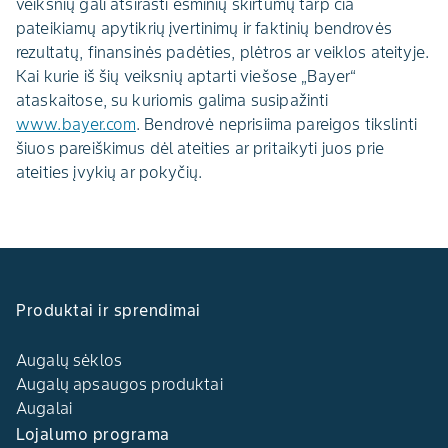
veiksnių gali atsirasti esminių skirtumų tarp čia
pateikiamų apytikrių įvertinimų ir faktinių bendrovės
rezultatų, finansinės padėties, plėtros ar veiklos ateityje.
Kai kurie iš šių veiksnių aptarti viešose „Bayer“
ataskaitose, su kuriomis galima susipažinti
www.bayer.com
. Bendrovė neprisiima pareigos tikslinti
šiuos pareiškimus dėl ateities ar pritaikyti juos prie
ateities įvykių ar pokyčių.
Produktai ir sprendimai
Augalų sėklos
Augalų apsaugos produktai
Augalai
Lojalumo programa