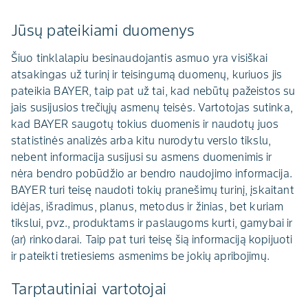
Jūsų pateikiami duomenys
Šiuo tinklalapiu besinaudojantis asmuo yra visiškai
atsakingas už turinį ir teisingumą duomenų, kuriuos jis
pateikia BAYER, taip pat už tai, kad nebūtų pažeistos su
jais susijusios trečiųjų asmenų teisės. Vartotojas sutinka,
kad BAYER saugotų tokius duomenis ir naudotų juos
statistinės analizės arba kitu nurodytu verslo tikslu,
nebent informacija susijusi su asmens duomenimis ir
nėra bendro pobūdžio ar bendro naudojimo informacija.
BAYER turi teisę naudoti tokių pranešimų turinį, įskaitant
idėjas, išradimus, planus, metodus ir žinias, bet kuriam
tikslui, pvz., produktams ir paslaugoms kurti, gamybai ir
(ar) rinkodarai. Taip pat turi teisę šią informaciją kopijuoti
ir pateikti tretiesiems asmenims be jokių apribojimų.
Tarptautiniai vartotojai