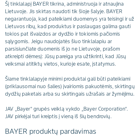
Šį tinklalapį BAYER tikrina, administruoja ir atnaujina
Lietuvoje. Jis skirtas naudoti tik šioje šalyje. BAYER
negarantuoja, kad pateikiami duomenys yra teisingi ir už
Lietuvos ribų, kad produktus ir paslaugas galima gauti
tokios pat išvaizdos ar dydžio ir tokiomis pačiomis
sąlygomis. Jeigu naudojatės šiuo tinklalapiu ar
parsisiunčiate duomenis iš jo ne Lietuvoje, prašom
atkreipti dėmesį: Jūsų pareiga yra užtikrinti, kad Jūsų
veiksmai atitiktų vietos, kurioje esate, įstatymus.
Šiame tinklalapyje minimi produktai gali būti pateikiami
(priklausomai nuo šalies) įvairiomis pakuotėmis, skirtingų
dydžių paketais arba su skirtingais užrašais ar žymėjimu.
JAV „Bayer“ grupės veiklą vykdo „Bayer Corporation“.
JAV pirkėjai turi kreiptis į vieną iš šių bendrovių.
BAYER produktų pardavimas