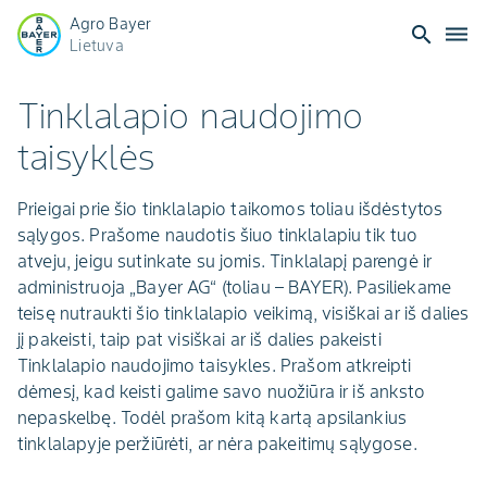
Agro Bayer
search
dehaze
Lietuva
Tinklalapio naudojimo
taisyklės
Prieigai prie šio tinklalapio taikomos toliau išdėstytos
sąlygos. Prašome naudotis šiuo tinklalapiu tik tuo
atveju, jeigu sutinkate su jomis. Tinklalapį parengė ir
administruoja „Bayer AG“ (toliau – BAYER). Pasiliekame
teisę nutraukti šio tinklalapio veikimą, visiškai ar iš dalies
jį pakeisti, taip pat visiškai ar iš dalies pakeisti
Tinklalapio naudojimo taisykles. Prašom atkreipti
dėmesį, kad keisti galime savo nuožiūra ir iš anksto
nepaskelbę. Todėl prašom kitą kartą apsilankius
tinklalapyje peržiūrėti, ar nėra pakeitimų sąlygose.