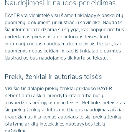
Naudojimosi ir naudos perleidimas
BAYER yra vienintelė visų šiame tinklalapyje paskelbtų
duomenų, dokumentų ir iliustracijų savininkė. Naudotis
šia informacija leidžiama su sąlyga, kad kopijuojant bus
pridedamas prierašas apie autoriaus teises, kad
informacija nebus naudojama komerciniais tikslais, kad
duomenys nebus keičiami ir kad iš tinklalapio paimtos
iliustracijos bus naudojamos tik kartu su tekstu.
Prekių ženklai ir autoriaus teisės
Visi šio tinklalapio prekių ženklai priklauso BAYER,
nebent būtų aiškiai nurodyta kitaip arba būtų
akivaizdžios trečiųjų asmenų teisės. Bet koks neteisėtas
šių prekių ženklų ar kitos medžiagos naudojimas aiškiai
draudžiamas ir laikomas autoriaus teisių, prekių ženklų
įstatymų ar kitų intelektinės nuosavybės teisių
pažeidimu.