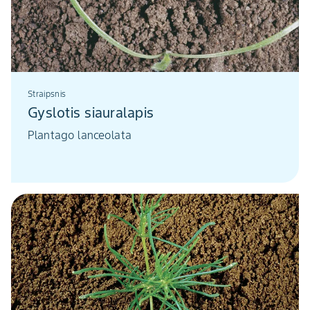
Straipsnis
Gyslotis siauralapis
Plantago lanceolata