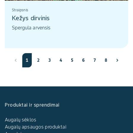
Straipsnis
Kežys dirvinis
Spergula arvensis
1
2
3
4
5
6
7
8
Produktai ir sprendimai
Augalų sėklos
Augalų apsaugos produktai