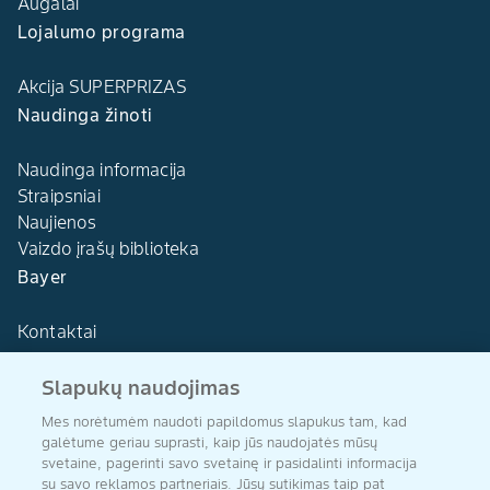
Augalai
Lojalumo programa
Akcija SUPERPRIZAS
Naudinga žinoti
Naudinga informacija
Straipsniai
Naujienos
Vaizdo įrašų biblioteka
Bayer
Kontaktai
Slapukų naudojimas
Mes norėtumėm naudoti papildomus slapukus tam, kad
galėtume geriau suprasti, kaip jūs naudojatės mūsų
Agro Bayer
svetaine, pagerinti savo svetainę ir pasidalinti informacija
Lietuva
su savo reklamos partneriais. Jūsų sutikimas taip pat