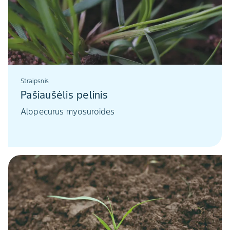
Straipsnis
Pašiaušėlis pelinis
Alopecurus myosuroides