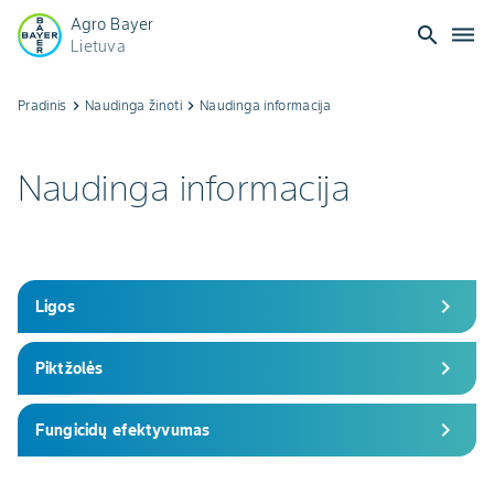
Agro Bayer
search
dehaze
Lietuva
Naudinga
Pradinis
keyboard_arrow_right
Naudinga žinoti
keyboard_arrow_right
Naudinga informacija
informacija
Naudinga informacija
chevron_right
Ligos
chevron_right
Piktžolės
chevron_right
Fungicidų efektyvumas