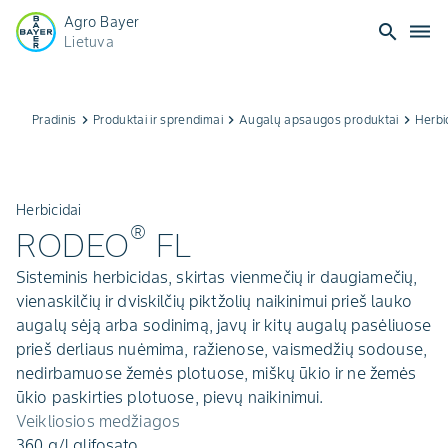
Agro Bayer
search
dehaze
Lietuva
Pradinis
keyboard_arrow_right
Produktai ir sprendimai
keyboard_arrow_right
Augalų apsaugos produktai
keyboard_arrow_right
Herbi
Herbicidai
®
RODEO
FL
Sisteminis herbicidas, skirtas vienmečių ir daugiamečių,
vienaskilčių ir dviskilčių piktžolių naikinimui prieš lauko
augalų sėją arba sodinimą, javų ir kitų augalų pasėliuose
prieš derliaus nuėmima, ražienose, vaismedžių sodouse,
nedirbamuose žemės plotuose, miškų ūkio ir ne žemės
ūkio paskirties plotuose, pievų naikinimui.
Veikliosios medžiagos
360 g/l glifosato