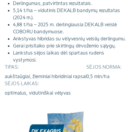
Derlingumas, patvirtintas rezultatais.
5,14 t/ha – vidutinis DEKALB bandymų rezultatas
(2024 m.).
4,88 t/ha – 2025 m. derlingiausia DEKALB veislė
COBORU bandymuose.
Ankstyvas hibridas su vėlyvesnių veislių derlingumu.
Gerai prisitaiko prie skirtingų dirvožemio sąlygų.
Lankstus sėjos laikas dėl spartaus rudens
vystymosi.
TIPAS:
SĖJOS NORMA:
aukštaūgiai, žieminiai hibridiniai rapsai
0,5 mln/ha
SĖJOS LAIKAS:
optimalus, vidutiniškai vėlyvas