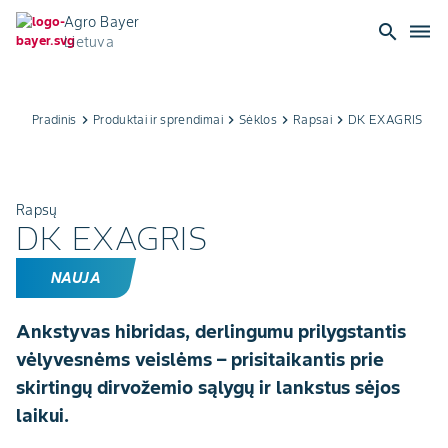
Agro Bayer
search
dehaze
Lietuva
Pradinis
keyboard_arrow_right
Produktai ir sprendimai
keyboard_arrow_right
Sėklos
keyboard_arrow_right
Rapsai
keyboard_arrow_right
DK EXAGRIS
Rapsų
DK EXAGRIS
NAUJA
Ankstyvas hibridas, derlingumu prilygstantis
vėlyvesnėms veislėms – prisitaikantis prie
skirtingų dirvožemio sąlygų ir lankstus sėjos
laikui.