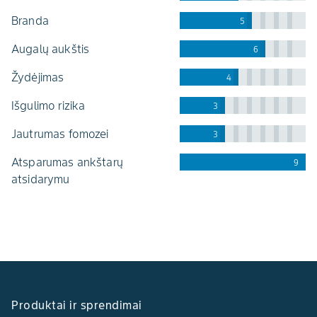
branda
5
augalų aukštis
6
žydėjimas
4
išgulimo rizika
3
jautrumas fomozei
3
atsparumas ankštarų
9
atsidarymu
Produktai ir sprendimai