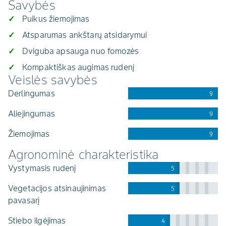
Savybės
Puikus žiemojimas
Atsparumas ankštarų atsidarymui
Dviguba apsauga nuo fomozės
Kompaktiškas augimas rudenį
Veislės savybės
derlingumas
9
aliejingumas
9
žiemojimas
9
Agronominė charakteristika
vystymasis rudenį
5
vegetacijos atsinaujinimas
5
pavasarį
stiebo ilgėjimas
4