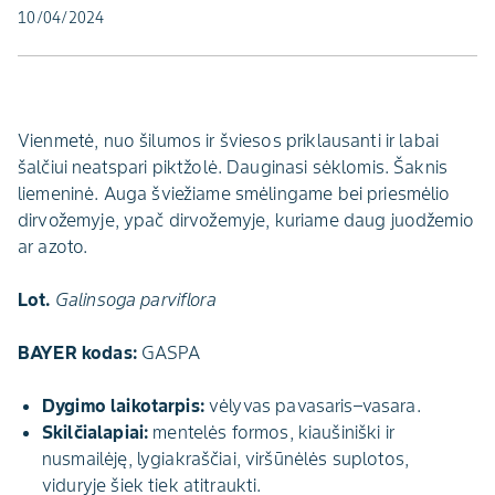
10/04/2024
Vienmetė, nuo šilumos ir šviesos priklausanti ir labai
šalčiui neatspari piktžolė. Dauginasi sėklomis. Šaknis
liemeninė. Auga šviežiame smėlingame bei priesmėlio
dirvožemyje, ypač dirvožemyje, kuriame daug juodžemio
ar azoto.
Lot.
Galinsoga parviflora
BAYER kodas:
GASPA
Dygimo laikotarpis:
vėlyvas pavasaris–vasara.
Skilčialapiai:
mentelės formos, kiaušiniški ir
nusmailėję, lygiakraščiai, viršūnėlės suplotos,
viduryje šiek tiek atitraukti.