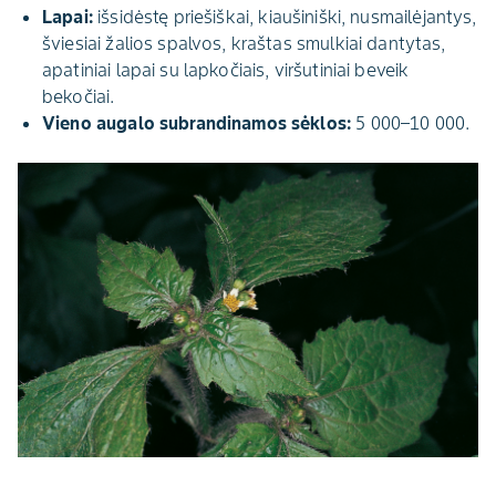
Lapai:
išsidėstę priešiškai, kiaušiniški, nusmailėjantys,
šviesiai žalios spalvos, kraštas smulkiai dantytas,
apatiniai lapai su lapkočiais, viršutiniai beveik
bekočiai.
Vieno augalo subrandinamos sėklos:
5 000–10 000.