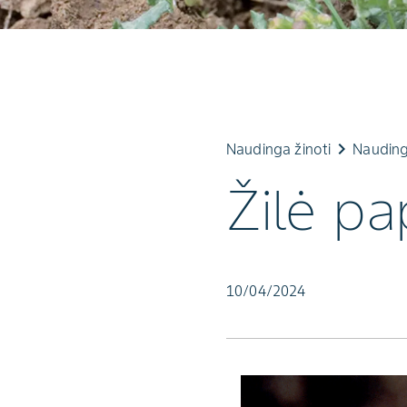
keyboard_arrow_right
Naudinga žinoti
Nauding
Žilė pa
10/04/2024