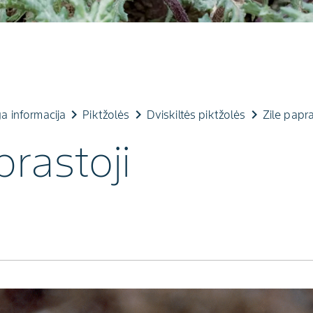
keyboard_arrow_right
keyboard_arrow_right
keyboard_arrow_right
a informacija
Piktžolės
Dviskiltės piktžolės
Zile papra
prastoji