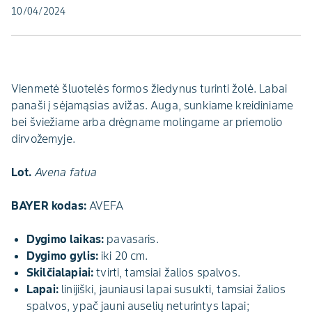
10/04/2024
Vienmetė šluotelės formos žiedynus turinti žolė. Labai
panaši į sėjamąsias avižas. Auga, sunkiame kreidiniame
bei šviežiame arba drėgname molingame ar priemolio
dirvožemyje.
Lot.
Avena fatua
BAYER kodas:
AVEFA
Dygimo laikas:
pavasaris.
Dygimo gylis:
iki 20 cm.
Skilčialapiai:
tvirti, tamsiai žalios spalvos.
Lapai:
linijiški, jauniausi lapai susukti, tamsiai žalios
spalvos, ypač jauni auselių neturintys lapai;