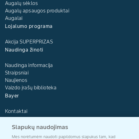
Augalų sėklos
Augalų apsaugos produktai
Augalai
Lojalumo programa
Akcija SUPERPRIZAS
Naudinga žinoti
Naudinga informacija
Straipsniai
Naujienos
Vaizdo įrašų biblioteka
Bayer
Kontaktai
Slapukų naudojimas
Mes norėtumėm naudoti papildomus slapukus tam, kad