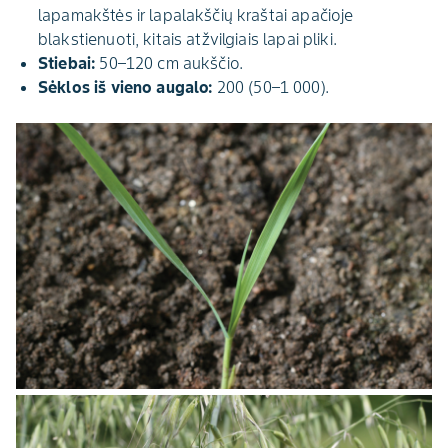
lapamakštės ir lapalakščių kraštai apačioje
blakstienuoti, kitais atžvilgiais lapai pliki.
Stiebai:
50–120 cm aukščio.
Sėklos iš vieno augalo:
200 (50–1 000).