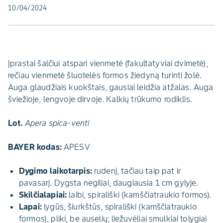
10/04/2024
Įprastai šalčiui atspari vienmetė (fakultatyviai dvimetė),
rečiau vienmetė šluotelės formos žiedyną turinti žolė.
Auga glaudžiais kuokštais, gausiai leidžia atžalas. Auga
šviežioje, lengvoje dirvoje. Kalkių trūkumo rodiklis.
Lot.
Apera spica-venti
BAYER kodas:
APESV
Dygimo laikotarpis:
rudenį, tačiau taip pat ir
pavasarį. Dygsta negiliai, daugiausia 1 cm gylyje.
Skilčialapiai:
laibi, spirališki (kamščiatraukio formos).
Lapai:
lygūs, šiurkštūs, spirališki (kamščiatraukio
formos), pliki, be auselių; liežuvėliai smulkiai tolygiai