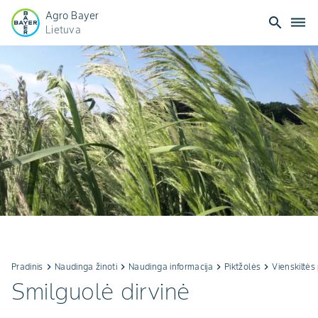
Agro Bayer
search
dehaze
Lietuva
Pradinis
keyboard_arrow_right
Naudinga žinoti
keyboard_arrow_right
Naudinga informacija
keyboard_arrow_right
Piktžolės
keyboard_arrow_right
Vienskiltės
Smilguolė dirvinė