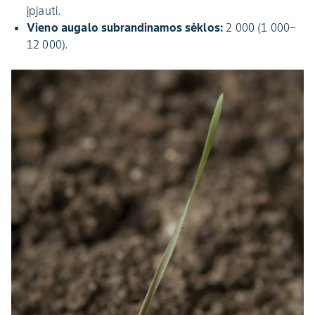
įpjauti.
Vieno augalo subrandinamos sėklos:
2 000 (1 000–
12 000).