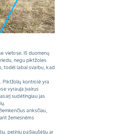
se vietose. Iš duomenų
priedu, negu piktžoles
s, todėl labai svarbu, kad
 Piktžolių kontrolė yra
se vyrauja įvairus
asarį sudėtingiau jas
ių.
 žiemkenčius anksčiau,
esant žemesnėms
ių, pelinių pašiaušėlių ar