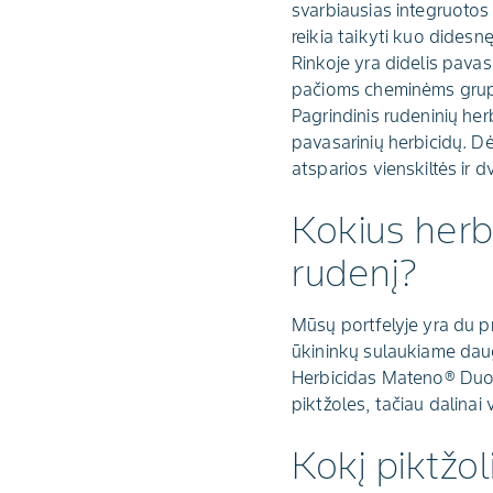
svarbiausias integruotos 
reikia taikyti kuo didesnę
Rinkoje yra didelis pava
pačioms cheminėms gru
Pagrindinis rudeninių her
pavasarinių herbicidų. Dė
atsparios vienskiltės ir dv
Kokius herb
rudenį?
Mūsų portfelyje yra du pr
ūkininkų sulaukiame daug
Herbicidas Mateno® Duo ūk
piktžoles, tačiau dalinai v
Kokį piktžol