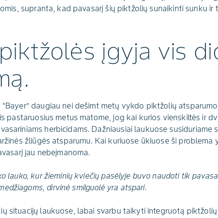
jomis, supranta, kad pavasarį šių piktžolių sunaikinti sunku ir t
iktžolės įgyja vis di
mą.
ja “Bayer” daugiau nei dešimt metų vykdo piktžolių atsparum
lis pastaruosius metus matome, jog kai kurios vienskiltės ir dv
vasariniams herbicidams. Dažniausiai laukuose susiduriame s
aržinės žliūgės atsparumu. Kai kuriuose ūkiuose ši problema y
 pavasarį jau nebeįmanoma.
o lauko, kur žieminių kviečių pasėlyje buvo naudoti tik pavasari
edžiagoms, dirvinė smilguolė yra atspari.
 situacijų laukuose, labai svarbu taikyti integruotą piktžolių