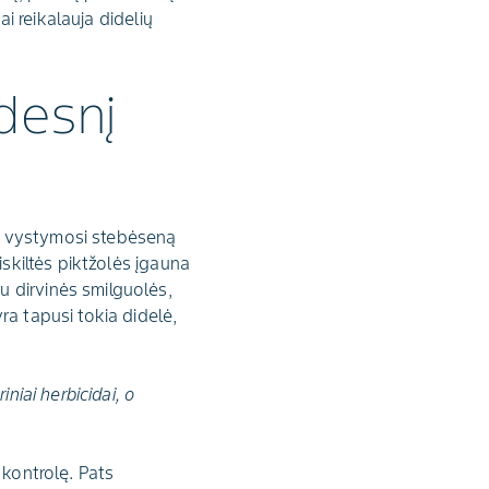
ai reikalauja didelių
desnį
o vystymosi stebėseną
iskiltės piktžolės įgauna
u dirvinės smilguolės,
ra tapusi tokia didelė,
niai herbicidai, o
 kontrolę. Pats