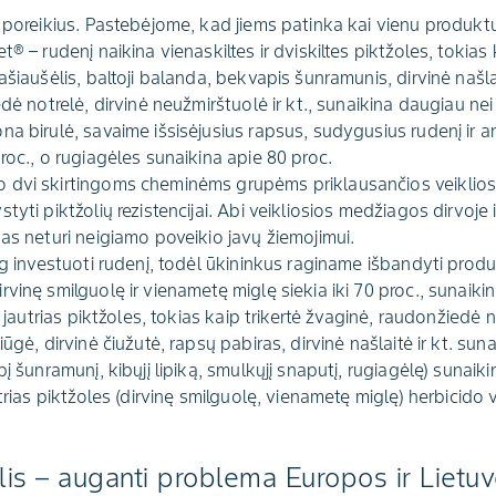
 poreikius. Pastebėjome, kad jiems patinka kai vienu produktu
® – rudenį naikina vienaskiltes ir dviskiltes piktžoles, tokias 
ašiaušėlis, baltoji balanda, bekvapis šunramunis, dirvinė našla
edė notrelė, dirvinė neužmirštuolė ir kt., sunaikina daugiau nei
na birulė, savaime išsisėjusius rapsus, sudygusius rudenį ir
roc., o rugiagėles sunaikina apie 80 proc.
 dvi skirtingoms cheminėms grupėms priklausančios veiklios
yti piktžolių rezistencijai. Abi veikliosios medžiagos dirvoje iš
as neturi neigiamo poveikio javų žiemojimui.
aug investuoti rudenį, todėl ūkininkus raginame išbandyti prod
vinę smilguolę ir vienametę miglę siekia iki 70 proc., sunaiki
i jautrias piktžoles, tokias kaip trikertė žvaginė, raudonžiedė n
ūgė, dirvinė čiužutė, rapsų pabiras, dirvinė našlaitė ir kt. sun
į šunramunį, kibųjį lipiką, smulkųjį snaputį, rugiagėlę) sunaik
utrias piktžoles (dirvinę smilguolę, vienametę miglę) herbicid
lis – auganti problema Europos ir Lietu