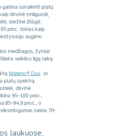
 galima sunaikinti platų
kaip dirvinė smilguolė,
itė, daržinė žliūgė,
 95 proc. tokias kaip
 ankstyvuoju augimo
ios medžiagos, žymiai
lieka veiklios ilgą laiką
uktą
Mateno® Duo
. Jo
na platų spektrą
otrelė, dirvinė
aikina 95–100 proc.,
ina 85–94,9 proc., o
o veiksmingumas siekia 70–
vos laukuose.