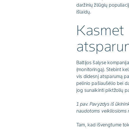
daržinių žliūgių populiaci
išlaidų.
Kasmet p
atsparu
Baltijos šalyse kompani
(monitoringą). Stebint ke
vis didesnį atsparumą pa
pelinio pašiaušėlio bei d
jog sunaikinti piktžolių
1 pav. Pavyzdys iš ūkinink
naudotoms veikliosioms m
Tam, kad išvengtume tokių