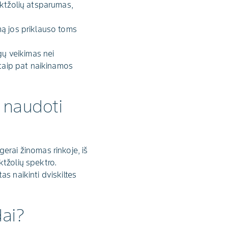
iktžolių atsparumas,
mą jos priklauso toms
gų veikimas nei
 taip pat naikinamos
 naudoti
gerai žinomas rinkoje, iš
ktžolių spektro.
s naikinti dviskiltes
dai?