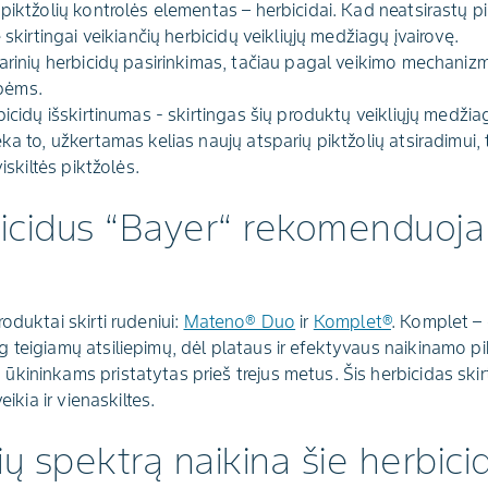
piktžolių kontrolės elementas – herbicidai. Kad neatsirastų p
 skirtingai veikiančių herbicidų veikliųjų medžiagų įvairovę.
sarinių herbicidų pasirinkimas, tačiau pagal veikimo mechaniz
pėms.
bicidų išskirtinumas - skirtingas šių produktų veikliųjų medžia
ka to, užkertamas kelias naujų atsparių piktžolių atsiradimui,
iskiltės piktžolės.
icidus “Bayer“ rekomenduoja
oduktai skirti rudeniui:
Mateno® Duo
ir
Komplet®
. Komplet – 
 teigiamų atsiliepimų, dėl plataus ir efektyvaus naikinamo pi
ininkams pristatytas prieš trejus metus. Šis herbicidas skirta
eikia ir vienaskiltes.
ių spektrą naikina šie herbici