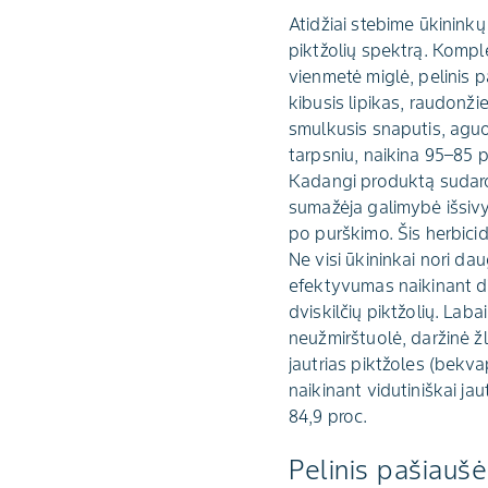
Atidžiai stebime ūkininkų
piktžolių spektrą. Komplet
vienmetė miglė, pelinis p
kibusis lipikas, raudonži
smulkusis snaputis, aguo
tarpsniu, naikina 95–85 p
Kadangi produktą sudaro
sumažėja galimybė išsivyst
po purškimo. Šis herbicid
Ne visi ūkininkai nori d
efektyvumas naikinant dir
dviskilčių piktžolių. Laba
neužmirštuolė, daržinė žli
jautrias piktžoles (bekvap
naikinant vidutiniškai ja
84,9 proc.
Pelinis pašiaušė