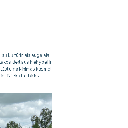
su kultūriniais augalais
akos derliaus kiekybei ir
iktžolių naikinimas kasmet
l išlieka herbicidai.