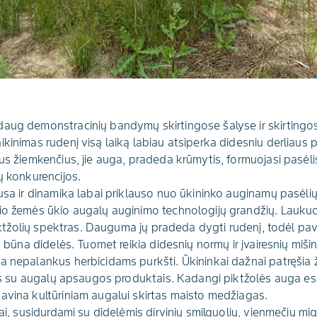
daug demonstracinių bandymų skirtingose šalyse ir skirtingo
kinimas rudenį visą laiką labiau atsiperka didesniu derliaus 
us žiemkenčius, jie auga, pradeda krūmytis, formuojasi pasėli
ų konkurencijos.
usa ir dinamika labai priklauso nuo ūkininko auginamų pasėlių.
io žemės ūkio augalų auginimo technologijų grandžių. Laukuo
 piktžolių spektras. Dauguma jų pradeda dygti rudenį, todėl pav
u būna didelės. Tuomet reikia didesnių normų ir įvairesnių mišin
a nepalankus herbicidams purkšti. Ūkininkai dažnai patręšia
lius su augalų apsaugos produktais. Kadangi piktžolės auga 
avina kultūriniam augalui skirtas maisto medžiagas.
ai, susidurdami su didelėmis dirvinių smilguolių, vienmečių migl