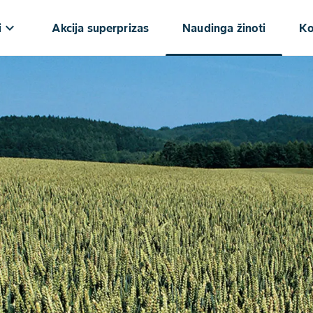
keyboard_arrow_down
i
Akcija superprizas
Naudinga žinoti
Ko