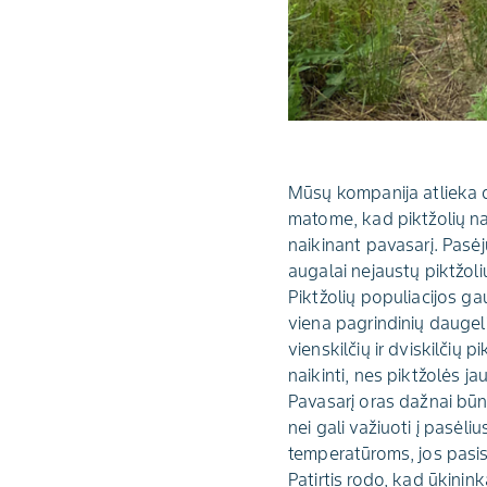
Mūsų kompanija atlieka 
matome, kad piktžolių nai
naikinant pavasarį. Pasėj
augalai nejaustų piktžoli
Piktžolių populiacijos ga
viena pagrindinių daugel
vienskilčių ir dviskilčių
naikinti, nes piktžolės ja
Pavasarį oras dažnai būn
nei gali važiuoti į pasė
temperatūroms, jos pasis
Patirtis rodo, kad ūkinink