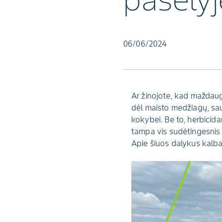
pasėlyj
06/06/2024
Ar žinojote, kad maždaug
dėl maisto medžiagų, saul
kokybei. Be to, herbicida
tampa vis sudėtingesnis i
Apie šiuos dalykus kal