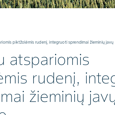
iomis piktžolėmis rudenį, integruoti sprendimai žieminių javų 
u atspariomis
ėmis rudenį, inte
mai žieminių jav