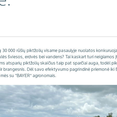
e.
 30 000 rūšių piktžolių visame pasaulyje nuolatos konkuruoja 
ės šviesos, erdvės bei vandens? Tai kaskart turi neigiamos įt
ms atsparių piktžolių skaičius taip pat sparčiai auga, todėl p
r brangesnis. Dėl savo efektyvumo pagrindinė priemonė iki šio
bamės su “BAYER” agronomais.