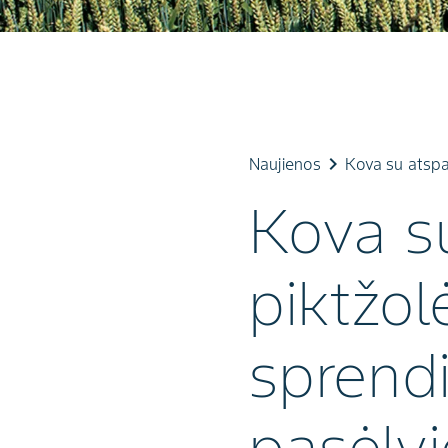
keyboard_arrow_right
Naujienos
Kova su atspar
Kova s
piktžol
sprendi