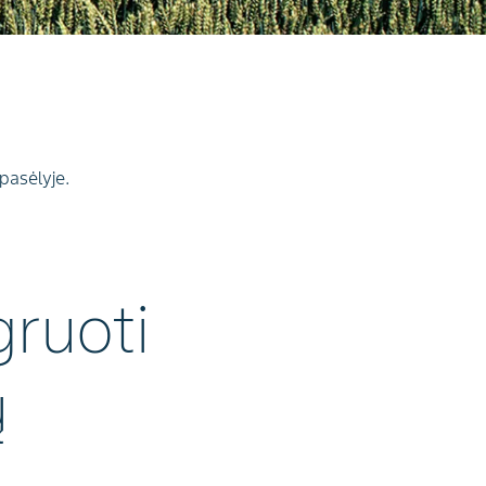
pasėlyje.
gruoti
ų