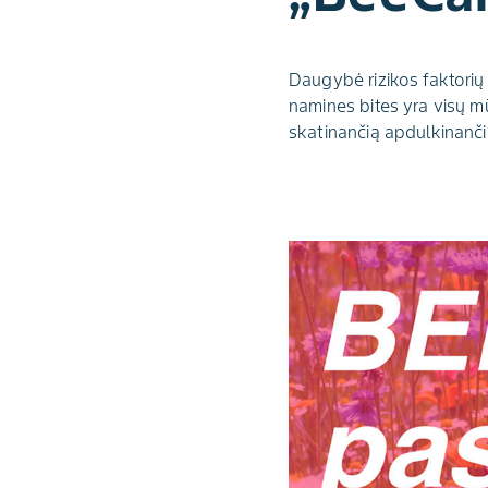
Daugybė rizikos faktorių
namines bites yra visų m
skatinančią apdulkinanč