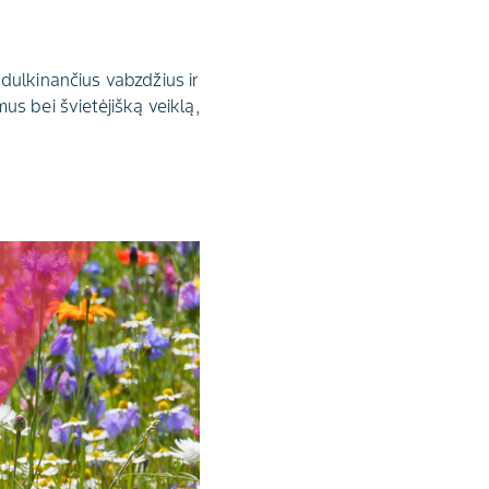
dulkinančius vabzdžius ir
s bei švietėjišką veiklą,