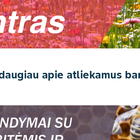
 daugiau apie atliekamus b