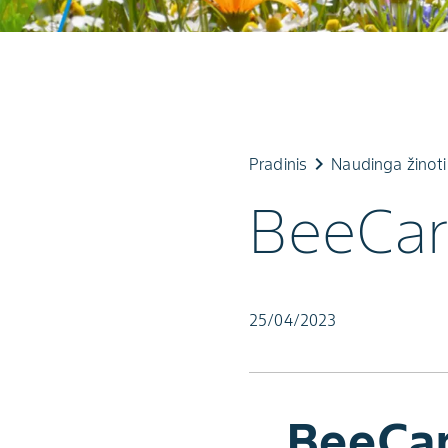
keyboard_arrow_right
k
Pradinis
Naudinga žinoti
BeeCar
25/04/2023
„BeeCa