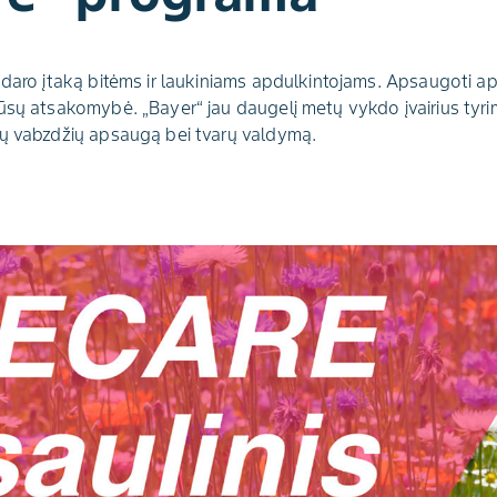
 daro įtaką bitėms ir laukiniams apdulkintojams. Apsaugoti ap
ūsų atsakomybė. „Bayer“ jau daugelį metų vykdo įvairius tyrimu
ių vabzdžių apsaugą bei tvarų valdymą.