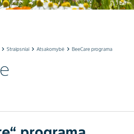
eyboard_arrow_right
keyboard_arrow_right
keyboard_arrow_right
Straipsniai
Atsakomybė
BeeCare programa
e
re“ programa