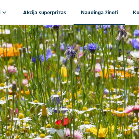
keyboard_arrow_down
i
Akcija superprizas
Naudinga žinoti
Ko