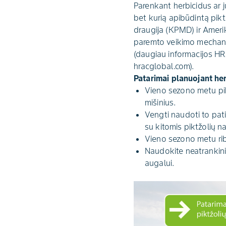
Parenkant herbicidus ar j
bet kurią apibūdintą pik
draugija (KPMD) ir Ameri
paremto veikimo mechani
(daugiau informacijos 
hracglobal.com).
Patarimai planuojant he
Vieno sezono metu pikt
mišinius.
Vengti naudoti to pa
su kitomis piktžolių 
Vieno sezono metu ri
Naudokite neatrankini
augalui.