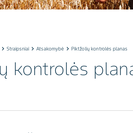
eyboard_arrow_right
keyboard_arrow_right
keyboard_arrow_right
Straipsniai
Atsakomybė
Piktžolių kontrolės planas
ių kontrolės plan