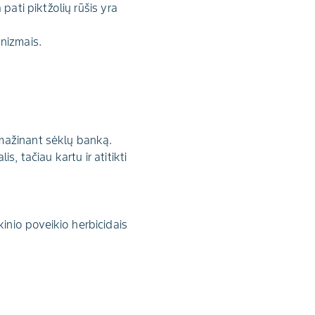
pati piktžolių rūšis yra
anizmais.
mažinant sėklų banką.
, tačiau kartu ir atitikti
inio poveikio herbicidais