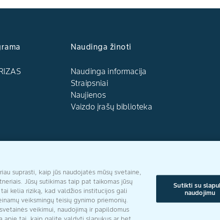
grama
Naudinga žinoti
RIZAS
Naudinga informacija
Straipsniai
Naujienos
Vaizdo įrašų biblioteka
Sekite mus
u suprasti, kaip jūs naudojatės mūsų svetaine,
tneriais. Jūsų sutikimas taip pat taikomas jūsų
Sutikti su slap
 kelia riziką, kad valdžios institucijos gali
naudojimu
rieinamų veiksmingų teisių gynimo priemonių.
s svetainės veikimui, naudojimą ir papildomus
Tinklalapio naudojimo ta
a apie tai, kaip galite valdyti slapukus ar bet