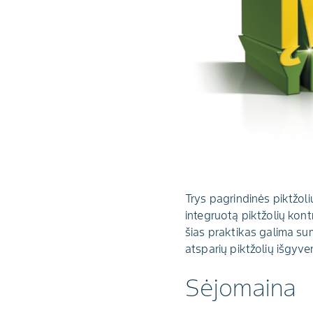
Trys pagrindinės piktžol
integruotą piktžolių kontr
šias praktikas galima sum
atsparių piktžolių išgyv
Sėjomaina