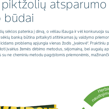
 piktžolių atsparumo
 būdai
ų sėklos patenka į dirvą, o vėliau išauga ir vėl konkuruoja su
ų sėklų banką būtina pritaikyti atitinkamas jų valdymo priemo
cidams problemą apjungia vienas žodis „įvairovė“. Praktiniu pož
doti įvairius žemės dirbimo metodus, sėjomainą, bei augalų 
s su ne cheminiu metodu pagrįstomis priemonėmis, mažinanči