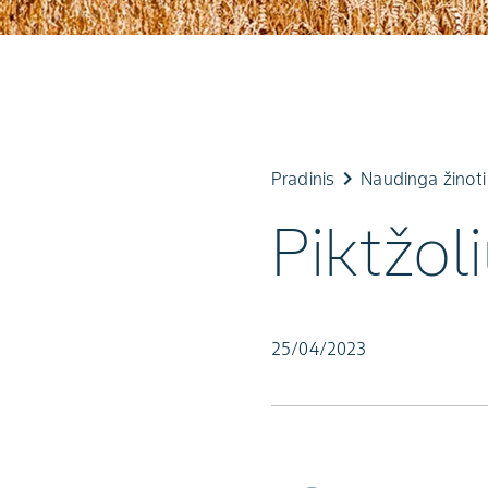
keyboard_arrow_right
k
Pradinis
Naudinga žinoti
Piktžol
25/04/2023