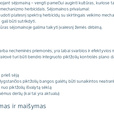
ojant sėjomainą – vengti pamečiui auginti kultūras, kuriose ta 
 mechanizmo herbicidais. Sėjomainos privalumai:
naudoti platesnį spektrą herbicidų su skirtingais veikimo mech
 gali būti sutrikdyti.
tūras sėjomainoje galima taikyti įvairesnį žemės dirbimą.
rba necheminės priemonės, yra labai svarbios ir efektyvios 
rovė turi būti bendro integruoto piktžolių kontrolės plano dalis
 prieš sėją
dygstančios piktžolių bangos galėtų būti sunaikintos neatrank
 nuo piktžolių išvalytą sėklą
uėmus derlių (kai tai yra aktualu)
imas ir maišymas