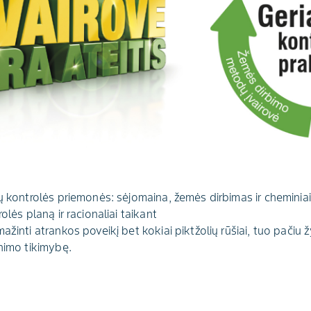
ių kontrolės priemonės: sėjomaina, žemės dirbimas ir cheminia
olės planą ir racionaliai taikant
ažinti atrankos poveikį bet kokiai piktžolių rūšiai, tuo pačiu
enimo tikimybę.