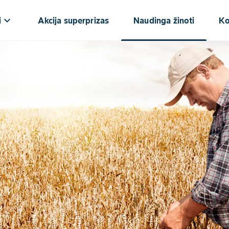
keyboard_arrow_down
i
Akcija superprizas
Naudinga žinoti
Ko