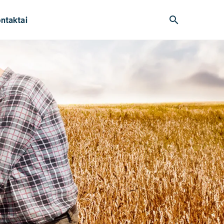
search
ntaktai