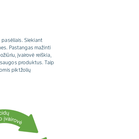
 pasėliais. Siekiant
nes. Pastangas mažinti
iūriu, įvairovė reiškia,
apsaugos produktus. Taip
omis piktžolių