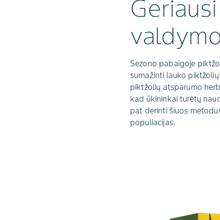
Geriausi
valdymo
Sezono pabaigoje piktžoli
sumažinti lauko piktžoli
piktžolių atsparumo herbi
kad ūkininkai turėtų nau
pat derinti šiuos metodu
populiacijas.