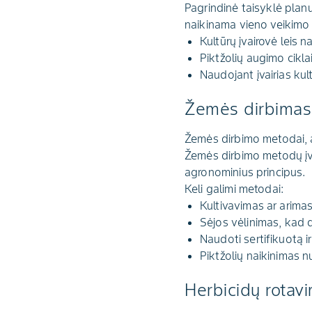
Pagrindinė taisyklė planu
naikinama vieno veikimo
Kultūrų įvairovė leis 
Piktžolių augimo ciklai
Naudojant įvairias kul
Žemės dirbimas
Žemės dirbimo metodai, a
Žemės dirbimo metodų įvai
agronominius principus.
Keli galimi metodai:
Kultivavimas ar arimas
Sėjos vėlinimas, kad 
Naudoti sertifikuotą ir
Piktžolių naikinimas n
Herbicidų rotav