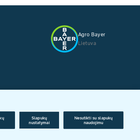
Agro Bayer
Lietuva
ukų
Slapukų
Nesutikti su slapukų
nustatymai
naudojimu
isyklės
/
Privatumo pareiškimas
/
Įspaudas
/
Slapukų nustatymai