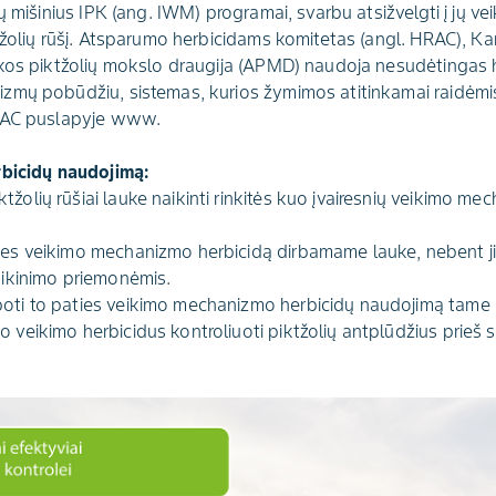
ų mišinius IPK (ang. IWM) programai, svarbu atsižvelgti į jų 
tžolių rūšį. Atsparumo herbicidams komitetas (angl. HRAC), K
kos piktžolių mokslo draugija (APMD) naudoja nesudėtingas h
zmų pobūdžiu, sistemas, kurios žymimos atitinkamai raidėmis
HRAC puslapyje www.
rbicidų naudojimą:
žolių rūšiai lauke naikinti rinkitės kuo įvairesnių veikimo mec
ties veikimo mechanizmo herbicidą dirbamame lauke, nebent j
naikinimo priemonėmis.
boti to paties veikimo mechanizmo herbicidų naudojimą tame
o veikimo herbicidus kontroliuoti piktžolių antplūdžius prieš