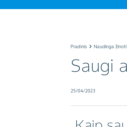
keyboard_arrow_right
k
Pradinis
Naudinga žinoti
Saugi 
25/04/2023
Kaip sau