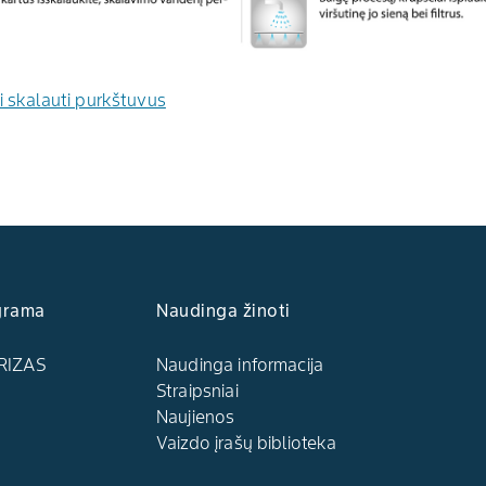
i skalauti purkštuvus
grama
Naudinga žinoti
RIZAS
Naudinga informacija
Straipsniai
Naujienos
Vaizdo įrašų biblioteka