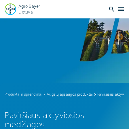
Agro Bayer
search
dehaze
Lietuva
Paviršiaus
aktyviosios
medžiagos
Produktai ir sprendimai
keyboard_arrow_right
Augalų apsaugos produktai
keyboard_arrow_right
Paviršiaus aktyvio
Paviršiaus aktyviosios
medžiagos