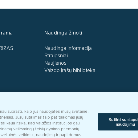
grama
Naudinga žinoti
RIZAS
Naudinga informacija
Straipsniai
Naujienos
Vaizdo įrašų biblioteka
Sekite mus
u suprasti, kaip jūs naudojatės mūsų svetaine,
tneriais. Jūsų sutikimas taip pat taikomas jūsų
Sutikti su slap
 kelia riziką, kad valdžios institucijos gali
naudojimu
rieinamų veiksmingų teisių gynimo priemonių.
s svetainės veikimui, naudojimą ir papildomus