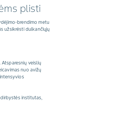
ms plisti
 žydėjimo-brendimo metu
s užsikrėsti dulkančiųjų
. Atsparesnių veislių
beicavimas nuo avižų
 intensyvios
dirbystės institutas,