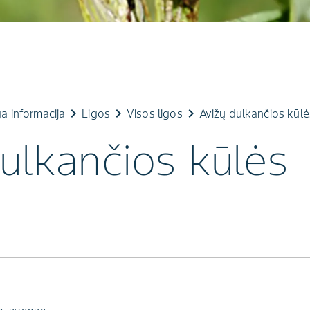
keyboard_arrow_right
keyboard_arrow_right
keyboard_arrow_right
a informacija
Ligos
Visos ligos
Avižų dulkančios kūlė
ulkančios kūlės