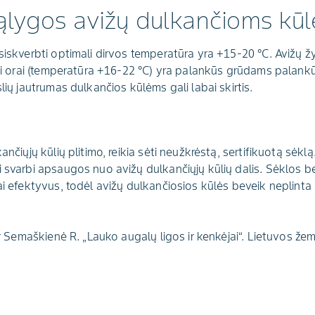
ąlygos avižų dulkančioms kūlė
asiskverbti optimali dirvos temperatūra yra +15-20 °C. Avižų
lti orai (temperatūra +16-22 °C) yra palankūs grūdams palankū
slių jautrumas dulkančios kūlėms gali labai skirtis.
ančiųjų kūlių plitimo, reikia sėti neužkrėstą, sertifikuotą sėklą
i svarbi apsaugos nuo avižų dulkančiųjų kūlių dalis. Sėklos 
ai efektyvus, todėl avižų dulkančiosios kūlės beveik neplinta
 ir Semaškienė R. „Lauko augalų ligos ir kenkėjai“. Lietuvos žem