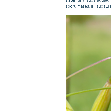
sistemiškai auga augalu i
sporų masės. Iki augalų p