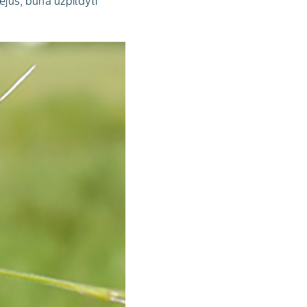
ėjus, būna užpildyti