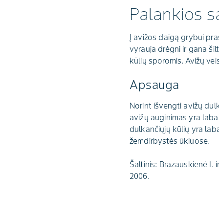
Palankios s
Į avižos daigą grybui pr
vyrauja drėgni ir gana ši
kūlių sporomis. Avižų vei
Apsauga
Norint išvengti avižų dulk
avižų auginimas yra laba
dulkančiųjų kūlių yra lab
žemdirbystės ūkiuose.
Šaltinis: Brazauskienė I.
2006.