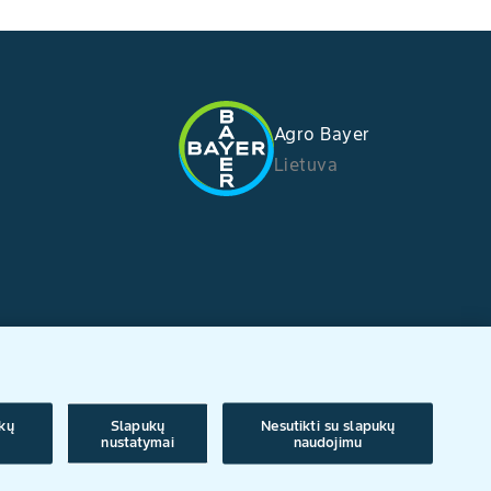
Agro Bayer
Lietuva
ukų
Slapukų
Nesutikti su slapukų
nustatymai
naudojimu