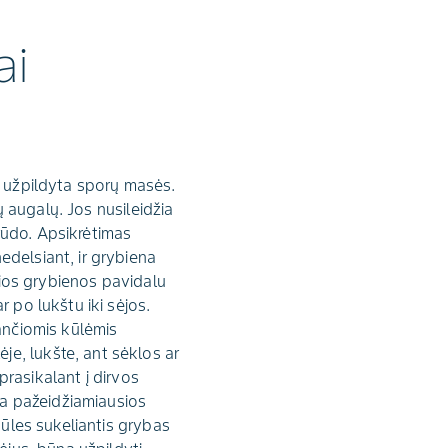
ai
a užpildyta sporų masės.
ių augalų. Jos nusileidžia
rūdo. Apsikrėtimas
edelsiant, ir grybiena
usios grybienos pavidalu
 po lukštu iki sėjos.
kančiomis kūlėmis
e, lukšte, ant sėklos ar
 prasikalant į dirvos
yra pažeidžiamiausios
kūles sukeliantis grybas