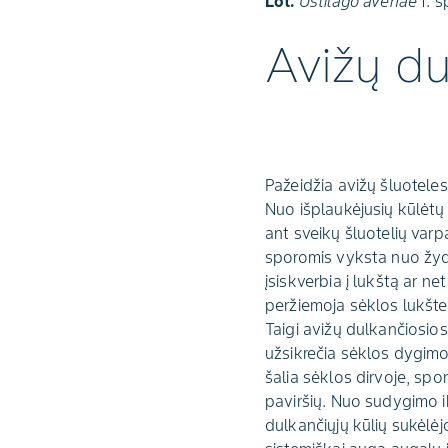
Lot.
Ustilago avenae
f. s
Avižų du
Pažeidžia avižų šluotele
Nuo išplaukėjusių kūlėtų a
ant sveikų šluotelių var
sporomis vyksta nuo žydė
įsiskverbia į lukštą ar n
peržiemoja sėklos lukšte 
Taigi avižų dulkančiosios
užsikrečia sėklos dygimo
šalia sėklos dirvoje, spor
paviršių. Nuo sudygimo ik
dulkančiųjų kūlių sukėlėj