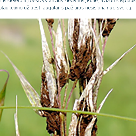
r įsiskverbia į besivystančius žiedynus, kurie, avižoms išplauk
laukėjimo užkrėsti augalai iš pažiūros nesiskiria nuo sveikų.