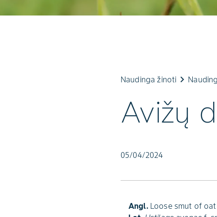
keyboard_arrow_right
Naudinga žinoti
Nauding
Avižų d
05/04/2024
Angl.
Loose smut of oat