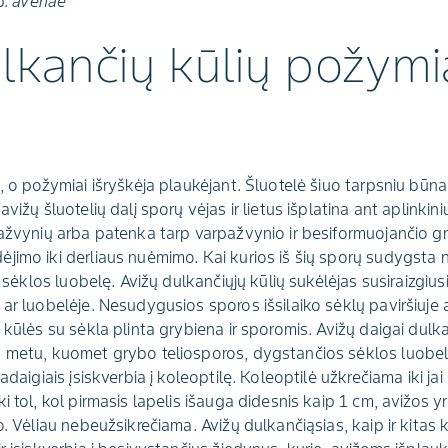
p.
avenae
lkančių kūlių požymi
s, o požymiai išryškėja plaukėjant. Šluotelė šiuo tarpsniu būn
vižų šluotelių dalį sporų vėjas ir lietus išplatina ant aplinkin
pažvynių arba patenka tarp varpažvynio ir besiformuojančio g
jimo iki derliaus nuėmimo. Kai kurios iš šių sporų sudygsta n
et sėklos luobelę. Avižų dulkančiųjų kūlių sukėlėjas susiraizgi
ar luobelėje. Nesudygusios sporos išsilaiko sėklų paviršiuje ar
 kūlės su sėkla plinta grybiena ir sporomis. Avižų daigai dul
 metu, kuomet grybo teliosporos, dygstančios sėklos luobelėj
adaigiais įsiskverbia į koleoptilę. Koleoptilė užkrečiama iki jai
i tol, kol pirmasis lapelis išauga didesnis kaip 1 cm, avižos 
o. Vėliau nebeužsikrečiama. Avižų dulkančiąsias, kaip ir kitas 