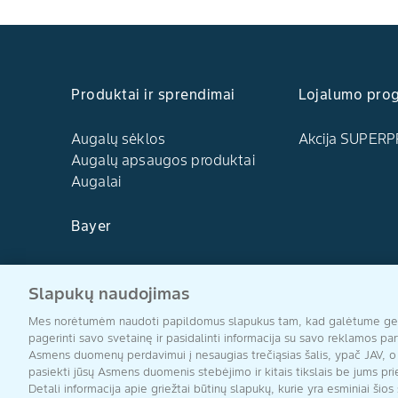
Produktai ir sprendimai
Lojalumo pro
Augalų sėklos
Akcija SUPERP
Augalų apsaugos produktai
Augalai
Bayer
Kontaktai
Slapukų naudojimas
Mes norėtumėm naudoti papildomus slapukus tam, kad galėtume geria
pagerinti savo svetainę ir pasidalinti informacija su savo reklamos par
Asmens duomenų perdavimui į nesaugias trečiąsias šalis, ypač JAV, o tai
pasiekti jūsų Asmens duomenis stebėjimo ir kitais tikslais be jums p
Detali informacija apie griežtai būtinų slapukų, kurie yra esminiai šio