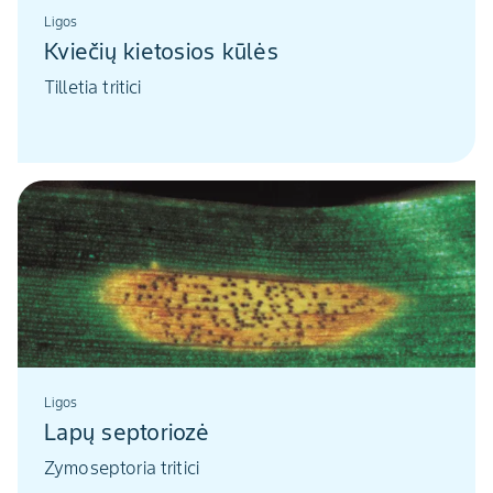
Ligos
Kviečių kietosios kūlės
Tilletia tritici
Ligos
Lapų septoriozė
Zymoseptoria tritici