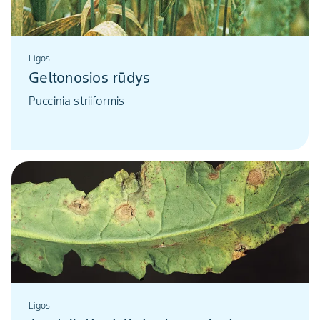
Ligos
Geltonosios rūdys
Puccinia striiformis
Ligos