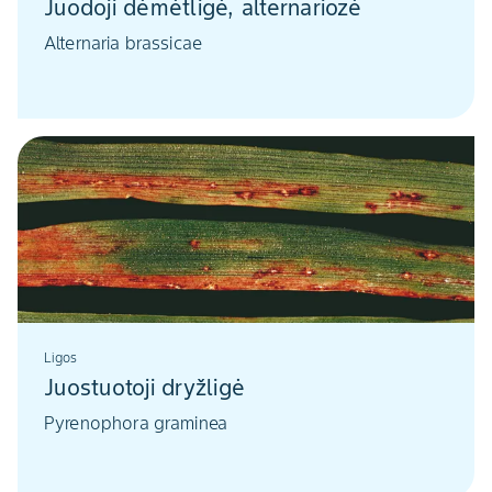
Juodoji dėmėtligė, alternariozė
Alternaria brassicae
Ligos
Juostuotoji dryžligė
Pyrenophora graminea