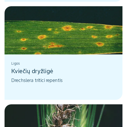
Ligos
Kviečių dryžligė
Drechslera tritici repentis