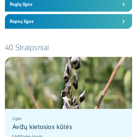
chevron_right
Rugių ligos
chevron_right
Rapsų ligos
40 Straipsniai
Ligos
Avižų kietosios kūlės
Ustilago levis