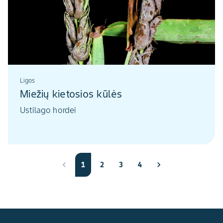
Ligos
Miežių kietosios kūlės
Ustilago hordei
1
2
3
4