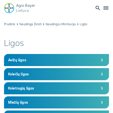
Agro Bayer
search
dehaze
Lietuva
Pradinis
keyboard_arrow_right
Naudinga žinoti
keyboard_arrow_right
Naudinga informacija
keyboard_arrow_right
Ligos
Ligos
chevron_right
Avižų ligos
chevron_right
Kviečių ligos
chevron_right
Kvietrugių ligos
chevron_right
Miežių ligos