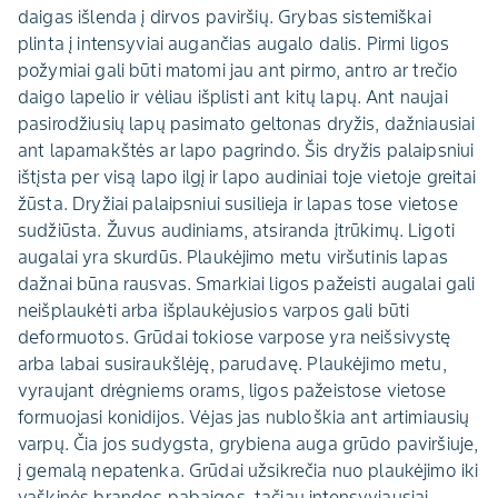
daigas išlenda į dirvos paviršių. Grybas sistemiškai
plinta į intensyviai augančias augalo dalis. Pirmi ligos
požymiai gali būti matomi jau ant pirmo, antro ar trečio
daigo lapelio ir vėliau išplisti ant kitų lapų. Ant naujai
pasirodžiusių lapų pasimato geltonas dryžis, dažniausiai
ant lapamakštės ar lapo pagrindo. Šis dryžis palaipsniui
ištįsta per visą lapo ilgį ir lapo audiniai toje vietoje greitai
žūsta. Dryžiai palaipsniui susilieja ir lapas tose vietose
sudžiūsta. Žuvus audiniams, atsiranda įtrūkimų. Ligoti
augalai yra skurdūs. Plaukėjimo metu viršutinis lapas
dažnai būna rausvas. Smarkiai ligos pažeisti augalai gali
neišplaukėti arba išplaukėjusios varpos gali būti
deformuotos. Grūdai tokiose varpose yra neišsivystę
arba labai susiraukšlėję, parudavę. Plaukėjimo metu,
vyraujant drėgniems orams, ligos pažeistose vietose
formuojasi konidijos. Vėjas jas nubloškia ant artimiausių
varpų. Čia jos sudygsta, grybiena auga grūdo paviršiuje,
į gemalą nepatenka. Grūdai užsikrečia nuo plaukėjimo iki
vaškinės brandos pabaigos, tačiau intensyviausiai