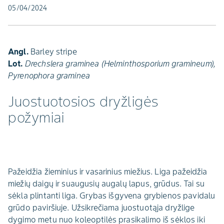
05/04/2024
Angl.
Barley stripe
Lot.
Drechslera graminea (Helminthosporium gramineum),
Pyrenophora graminea
Juostuotosios dryžligės
požymiai
Pažeidžia žieminius ir vasarinius miežius. Liga pažeidžia
miežių daigų ir suaugusių augalų lapus, grūdus. Tai su
sėkla plintanti liga. Grybas išgyvena grybienos pavidalu
grūdo paviršiuje. Užsikrečiama juostuotąja dryžlige
dygimo metu nuo koleoptilės prasikalimo iš sėklos iki