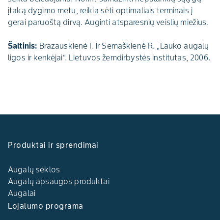
įtaką dygimo metu, reikia sėti optimaliais terminais į
gerai paruoštą dirvą. Auginti atsparesnių veislių miežius.
Šaltinis:
Brazauskienė I. ir Semaškienė R. „Lauko augalų
ligos ir kenkėjai“. Lietuvos žemdirbystės institutas, 2006.
Produktai ir sprendimai
Augalų sėklos
Augalų apsaugos produktai
Augalai
Lojalumo programa