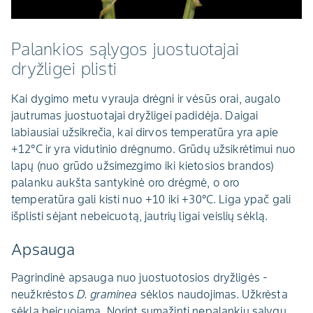
Palankios sąlygos juostuotajai
dryžligei plisti
Kai dygimo metu vyrauja drėgni ir vėsūs orai, augalo
jautrumas juostuotajai dryžligei padidėja. Daigai
labiausiai užsikrečia, kai dirvos temperatūra yra apie
+12°C ir yra vidutinio drėgnumo. Grūdų užsikrėtimui nuo
lapų (nuo grūdo užsimezgimo iki kietosios brandos)
palanku aukšta santykinė oro drėgmė, o oro
temperatūra gali kisti nuo +10 iki +30°C. Liga ypač gali
išplisti sėjant nebeicuotą, jautrių ligai veislių sėklą.
Apsauga
Pagrindinė apsauga nuo juostuotosios dryžligės -
neužkrėstos
D. graminea
sėklos naudojimas. Užkrėsta
sėkla beicuojama. Norint sumažinti nepalankių sąlygų