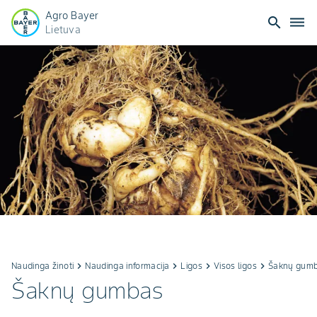
Agro Bayer
search
dehaze
Lietuva
Naudinga žinoti
keyboard_arrow_right
Naudinga informacija
keyboard_arrow_right
Ligos
keyboard_arrow_right
Visos ligos
keyboard_arrow_right
Šaknų gum
Šaknų gumbas