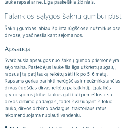
lauke rapsai ar ne. Liga pasireiškia židiniais.
Palankios sąlygos šaknų gumbui plisti
Šaknų gumbas labiau išplinta rūgščiose ir užmirkusiose
dirvose, ypač nesilaikant sėjomainos.
Apsauga
Svarbiausia apsaugos nuo šaknų gumbo priemonė yra
sėjomaina. Pastebėjus lauke šia liga užkrėstų augalų,
rapsus į tą patį lauką reikėtų sėti tik po 5-6 metų.
Rapsams geriau parinkti nerūgščias ir neužmirkstančias
dirvas (rūgščias dirvas reikėtų pakalkinti). Ilgalaikės
grybo sporos į kitus laukus gali būti perneštos ir su
dirvos dirbimo padargais, todėl išvažiuojant iš tokio
lauko, dirvos dirbimo padargus, traktoriaus ratus
rekomenduojama nuplauti vandeniu.