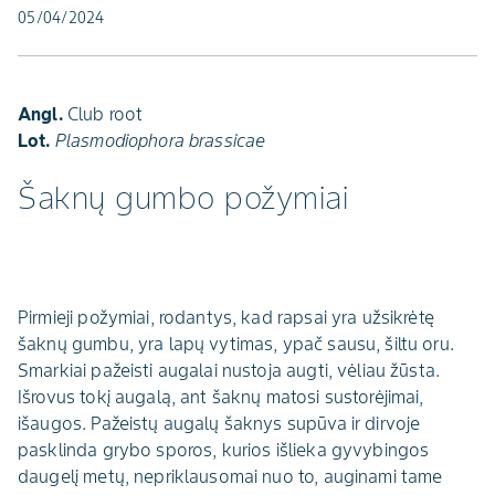
05/04/2024
Angl.
Club root
Lot.
Plasmodiophora brassicae
Šaknų gumbo požymiai
Pirmieji požymiai, rodantys, kad rapsai yra užsikrėtę
šaknų gumbu, yra lapų vytimas, ypač sausu, šiltu oru.
Smarkiai pažeisti augalai nustoja augti, vėliau žūsta.
Išrovus tokį augalą, ant šaknų matosi sustorėjimai,
išaugos. Pažeistų augalų šaknys supūva ir dirvoje
pasklinda grybo sporos, kurios išlieka gyvybingos
daugelį metų, nepriklausomai nuo to, auginami tame