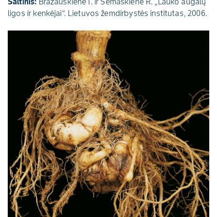
Šaltinis:
Brazauskienė I. ir Semaškienė R. „Lauko augalų
ligos ir kenkėjai“. Lietuvos žemdirbystės institutas, 2006.