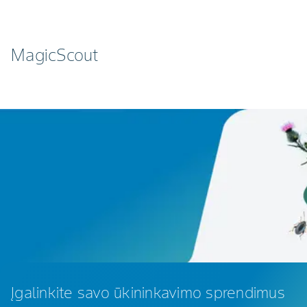
MagicScout
Įgalinkite savo ūkininkavimo sprendimus