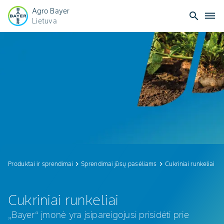
Agro Bayer
search
dehaze
Lietuva
Cukriniai
runkeliai
Produktai ir sprendimai
keyboard_arrow_right
Sprendimai jūsų pasėliams
keyboard_arrow_right
Cukriniai runkeliai
Cukriniai runkeliai
„Bayer“ įmonė yra įsipareigojusi prisidėti prie