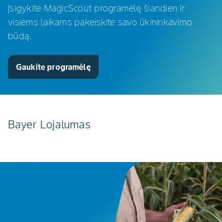
Įsigykite MagicScout programėlę šiandien ir
visiems laikams pakeiskite savo ūkininkavimo
būdą.
Gaukite programėlę
Bayer Lojalumas