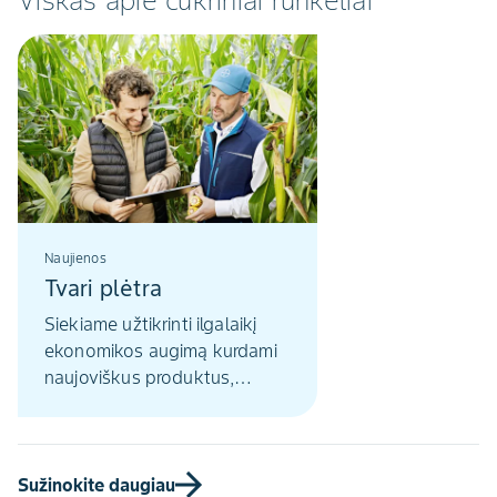
Viskas apie cukriniai runkeliai
Naujienos
Tvari plėtra
Siekiame užtikrinti ilgalaikį
ekonomikos augimą kurdami
naujoviškus produktus,
taupydami išteklius,
saugodami aplinką ir
prisidėdami prie visuomenės
gerovės.
Sužinokite daugiau