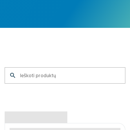
search
Ieškoti produktų